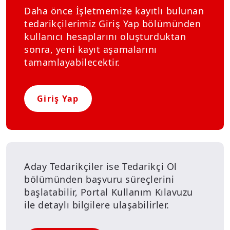
Daha önce İşletmemize kayıtlı bulunan
tedarikçilerimiz
Giriş Yap
bölümünden
kullanıcı hesaplarını oluşturduktan
sonra, yeni kayıt aşamalarını
tamamlayabilecektir.
Giriş Yap
Aday Tedarikçiler ise
Tedarikçi Ol
bölümünden başvuru süreçlerini
başlatabilir,
Portal Kullanım Kılavuzu
ile detaylı bilgilere ulaşabilirler.