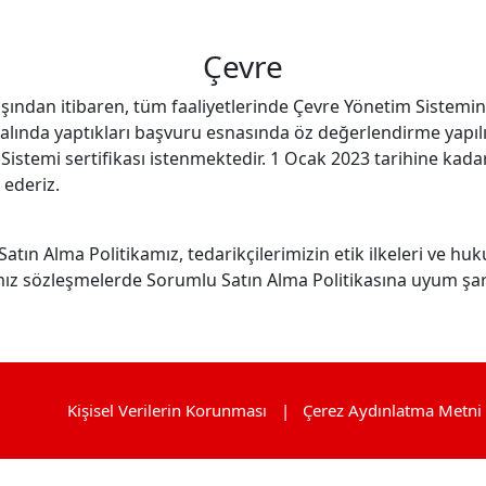
Çevre
aşından itibaren, tüm faaliyetlerinde Çevre Yönetim Sistemi
rtalında yaptıkları başvuru esnasında öz değerlendirme yapı
istemi sertifikası istenmektedir. 1 Ocak 2023 tarihine kad
 ederiz.
tın Alma Politikamız, tedarikçilerimizin etik ilkeleri ve hukuk 
mız sözleşmelerde Sorumlu Satın Alma Politikasına uyum şartı 
Kişisel Verilerin Korunması
Çerez Aydınlatma Metni ve