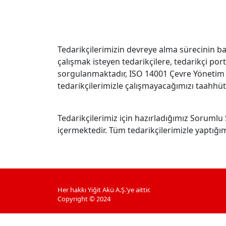
Tedarikçilerimizin devreye alma sürecinin b
çalışmak isteyen tedarikçilere, tedarikçi po
sorgulanmaktadır, ISO 14001 Çevre Yönetim S
tedarikçilerimizle çalışmayacağımızı taahhüt
Tedarikçilerimiz için hazırladığımız Sorumlu Sa
içermektedir. Tüm tedarikçilerimizle yaptığı
Her hakkı Yiğit Akü A.Ş.’ye aittir.
Copyright © 2024